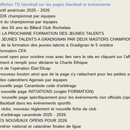
fiches TD blackball sur les pages blackball et évènements
if américain 2025 - 2026
026 championnat par équipes
 du championnat par équipes
des 50 ans du Billard Club Rochelais
E LA PROCHAINE FORMATION DES JEUNES TALENTS
 JEUNES TALENTS A GRADIGNAN PAR DEUX MASTERS CHAMPIO
 la formation des jeunes talents à Gradignan le 5 octobre
formation CFA
l open pour octobre rose avec lien vers le site en cliquant sur l'af
t à remplir pour déclarer la Charte Ethique
de l'opération Elan'Dicap
uveau bouton ainsi que de la page s'y rattachant pour les petites 
s calendriers Agenais par équipes
ouvelle page Carambole code d'arbitrage
 nouvelle page INITIATIONS (onglet FORMATION)
ouvelle page spécifiquement pour les évènements non officiels (op
ckball dans les évènements sportifs
ubs, nouveau règlement et nouvelle fiche de club
'arbitrage carambole 2025 - 2026
LES NOUVEAUX OPENS POUR 2026
ier national et calandrier finales de ligue