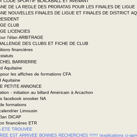
UR CODE SPORTIF BLACKBALL ET AVENANT
IGNE DE LA REGLE DES PRORATAS POUR LES FINALES DE LIGUE
IGNE NOUVELLES FINALES DE LIGUE ET FINALES DE DISTRICT AQ
RESIDENT
AGE CLUB
GE LICENCIES
ur l'élan ARBITRAGE
ALLENGE DES CLUBS ET FICHE DE CLUB
ions financières
statuts
CHEL BARRIERRE
 Aquitaine
ur les affiches de formations CFA
 Aquitaine
E PETITE ANNONCE
n - initiation au billard Américain à Arcachon
s facebook snooker NA
e formations
alendrier Limousin
Elan DICAP
ion financières ETR
A ETE TROUVEE
E EST ARRIVEE BONNES RECHERCHES !!!!!!! (explications ci-apr