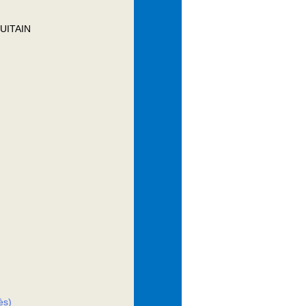
UITAIN
ès)